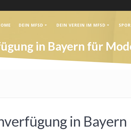
HOME
DEIN MFSD
DEIN VEREIN IM MFSD
SPOR
ügung in Bayern für Mode
nverfügung in Bayern