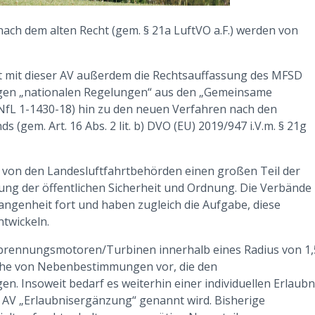
 nach dem alten Recht (gem. § 21a LuftVO a.F.) werden von
gt mit dieser AV außerdem die Rechtsauffassung des MFSD
igen „nationalen Regelungen“ aus den „Gemeinsame
NfL 1-1430-18) hin zu den neuen Verfahren nach den
 (gem. Art. 16 Abs. 2 lit. b) DVO (EU) 2019/947 i.V.m. § 21g
von den Landesluftfahrtbehörden einen großen Teil der
lung der öffentlichen Sicherheit und Ordnung. Die Verbände
ngenheit fort und haben zugleich die Aufgabe, diese
ntwickeln.
rbrennungsmotoren/Turbinen innerhalb eines Radius von 1,
eihe von Nebenbestimmungen vor, die den
. Insoweit bedarf es weiterhin einer individuellen Erlaubn
der AV „Erlaubnisergänzung“ genannt wird. Bisherige