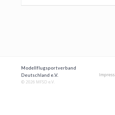
post:
Modellflugsportverband
Impres
Deutschland e.V.
© 2026 MFSD e.V.