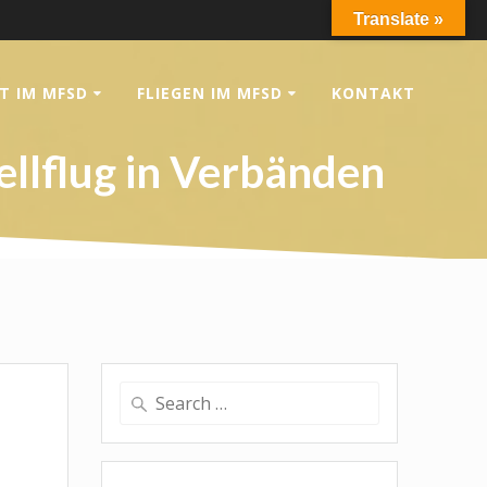
Translate »
T IM MFSD
FLIEGEN IM MFSD
KONTAKT
llflug in Verbänden
Search
for: