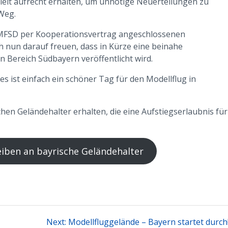
ielt aufrecht erhalten, um unnötige Neuerteilungen zu
 Weg.
 MFSD per Kooperationsvertrag angeschlossenen
h nun darauf freuen, dass in Kürze eine beinahe
 Bereich Südbayern veröffentlicht wird.
s ist einfach ein schöner Tag für den Modellflug in
hen Geländehalter erhalten, die eine Aufstiegserlaubnis für
iben an bayrische Geländehalter
tion
Next
Next:
Modellfluggelände – Bayern startet durch