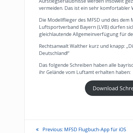
Aufstiegserlaubnisse werden insoweit gez
vermeiden. Das ist ein sehr komfortabler
Die Modellflieger des MFSD und des dem
Luftsportverband Bayern (LVB) dürfen sic
gleichlautende Allgemeinverfügung für den
Rechtsanwalt Walther kurz und knapp: „Die
Deutschland!“
Das folgende Schreiben haben alle bayrisc
ihr Gelände vom Luftamt erhalten haben:
Download Schre
Beitragsnaviga
Previous
Previous:
MFSD Flugbuch-App für iOS