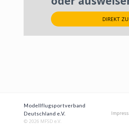
oder ausweise
DIREKT Z
Modellflugsportverband
Impres
Deutschland e.V.
© 2026 MFSD e.V.