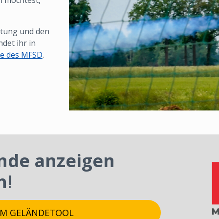
 möchtest,
chtung und den
det ihr in
de des MFSD
.
ände anzeigen
n
!
UM GELÄNDETOOL