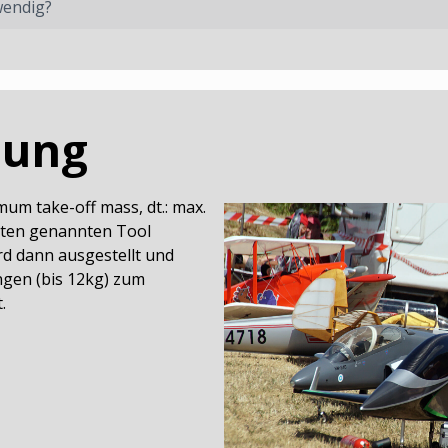
wendig?
sung
um take-off mass, dt.: max.
unten genannten Tool
rd dann ausgestellt und
gen (bis 12kg) zum
.