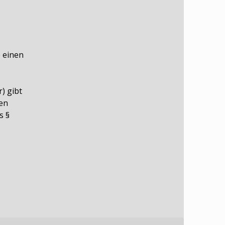
e einen
) gibt
hen
s §