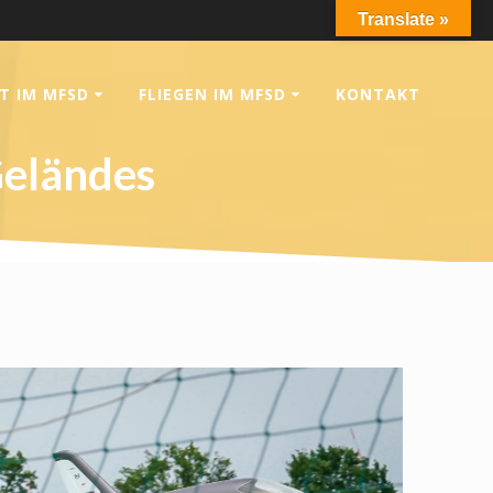
Translate »
T IM MFSD
FLIEGEN IM MFSD
KONTAKT
Geländes