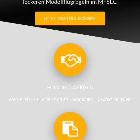
lockeren Modellflugregeln im MFSD...
JETZT VORTEILE SICHERN!
MITGLIED WERDEN
Werde jetzt Teil einer starken Community – deutschlandweit!