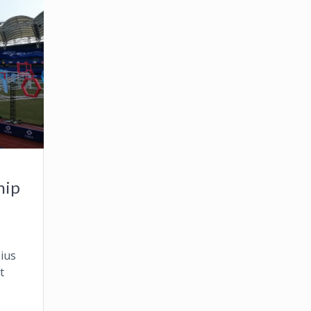
hip
ius
t