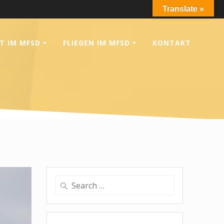
Translate »
T IM MFSD
FLIEGEN IM MFSD
KONTAKT
Search
for: