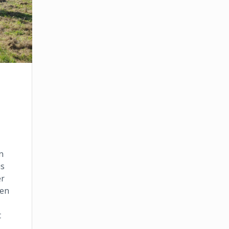
n
is
er
ien
t