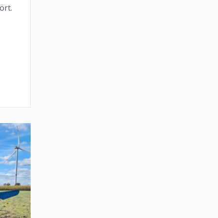
ört.
?