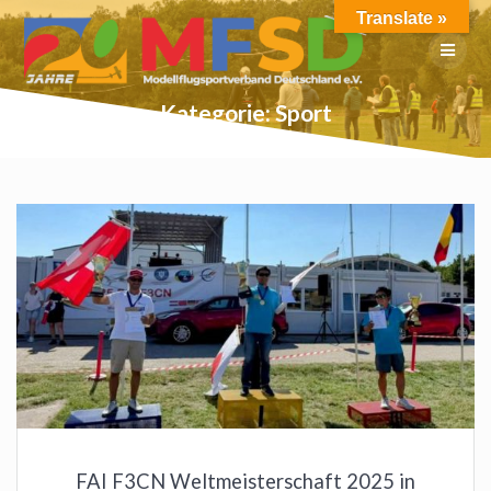
Skip
Translate »
to
content
Kategorie:
Sport
FAI F3CN Weltmeisterschaft 2025 in