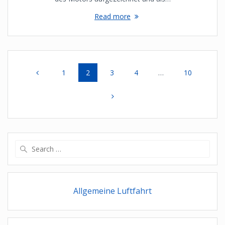
Read more
Posts
Page
Page
Page
Page
Page
1
2
3
4
…
10
navigation
Search
for:
Allgemeine Luftfahrt