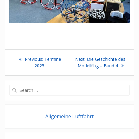
Beitragsnavigation
Previous
Next
Previous:
Termine
Next:
Die Geschichte des
post:
post:
2025
Modellflug – Band 4
Search
for:
Allgemeine Luftfahrt