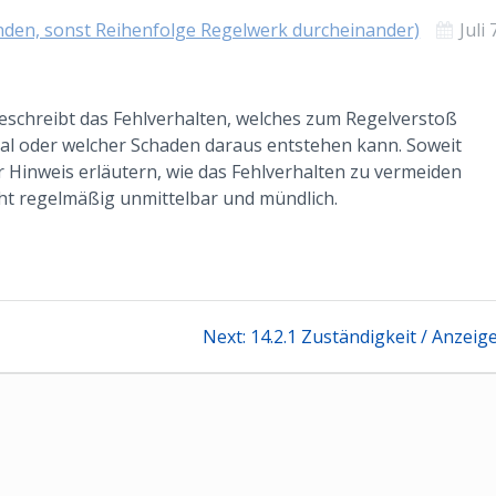
enden, sonst Reihenfolge Regelwerk durcheinander)
Juli 
beschreibt das Fehlverhalten, welches zum Regelverstoß
al oder welcher Schaden daraus entstehen kann. Soweit
r Hinweis erläutern, wie das Fehlverhalten zu vermeiden
ht regelmäßig unmittelbar und mündlich.
tion
Next
Next:
14.2.1 Zuständigkeit / Anzeig
post: