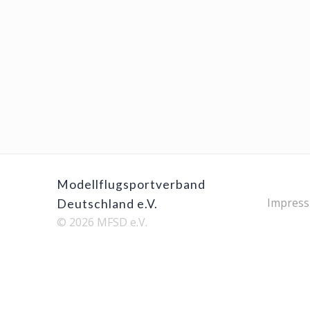
Modellflugsportverband
Impres
Deutschland e.V.
© 2026 MFSD e.V.