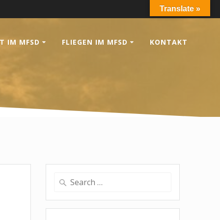
Translate »
T IM MFSD
FLIEGEN IM MFSD
KONTAKT
Search
for: