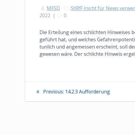
MFSD
StRfF (nicht für News verw
2022
|
0
Die Erteilung eines schlichten Hinweises 
geführt hat, und welches Gefahrenpotenti
tunlich und angemessen erscheint, soll de
gewesen wäre. Der schlichte Hinweis erge
Beitragsnaviga
Previous
Previous:
14.2.3 Aufforderung
post: