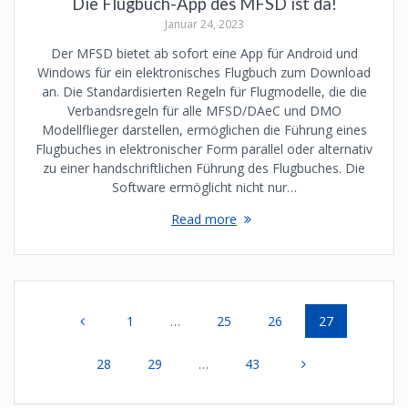
Die Flugbuch-App des MFSD ist da!
Januar 24, 2023
Der MFSD bietet ab sofort eine App für Android und
Windows für ein elektronisches Flugbuch zum Download
an. Die Standardisierten Regeln für Flugmodelle, die die
Verbandsregeln für alle MFSD/DAeC und DMO
Modellflieger darstellen, ermöglichen die Führung eines
Flugbuches in elektronischer Form parallel oder alternativ
zu einer handschriftlichen Führung des Flugbuches. Die
Software ermöglicht nicht nur…
Read more
Posts
Page
Page
Page
Page
1
…
25
26
27
navigation
Page
Page
Page
28
29
…
43