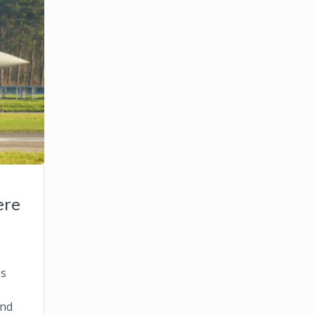
ere
es
end