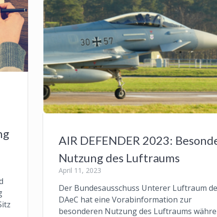
ng
AIR DEFENDER 2023: Besond
Nutzung des Luftraums
April 11, 2023
d
Der Bundesausschuss Unterer Luftraum d
g
DAeC hat eine Vorabinformation zur
itz
besonderen Nutzung des Luftraums währ