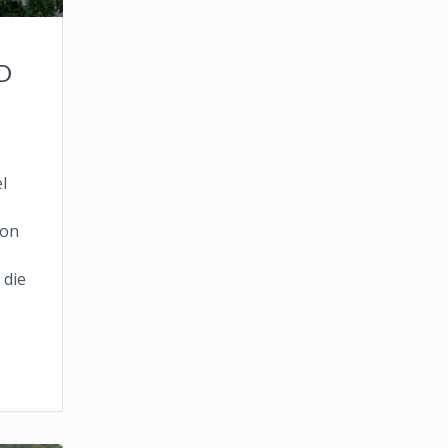
SD
l
von
 die