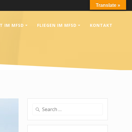
Translate »
T IM MFSD
FLIEGEN IM MFSD
KONTAKT
Search
for: