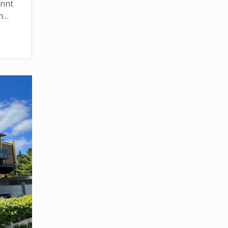
önnt
en…