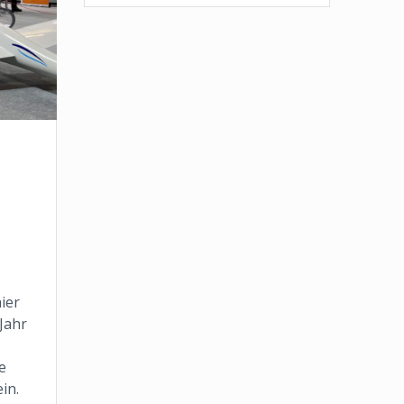
ier
Jahr
e
in.