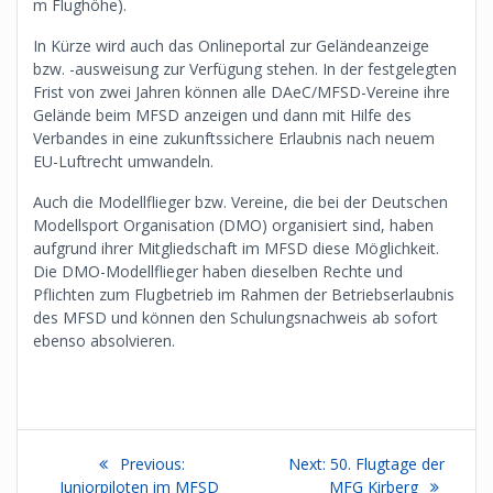
m Flughöhe).
In Kürze wird auch das Onlineportal zur Geländeanzeige
bzw. -ausweisung zur Verfügung stehen. In der festgelegten
Frist von zwei Jahren können alle DAeC/MFSD-Vereine ihre
Gelände beim MFSD anzeigen und dann mit Hilfe des
Verbandes in eine zukunftssichere Erlaubnis nach neuem
EU-Luftrecht umwandeln.
Auch die Modellflieger bzw. Vereine, die bei der Deutschen
Modellsport Organisation (DMO) organisiert sind, haben
aufgrund ihrer Mitgliedschaft im MFSD diese Möglichkeit.
Die DMO-Modellflieger haben dieselben Rechte und
Pflichten zum Flugbetrieb im Rahmen der Betriebserlaubnis
des MFSD und können den Schulungsnachweis ab sofort
ebenso absolvieren.
Beitragsnavigation
Previous
Next
Previous:
Next:
50. Flugtage der
post:
post:
Juniorpiloten im MFSD
MFG Kirberg