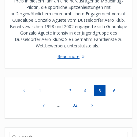
Preis in diesem Jahr an eine herausragende Modellflug-
Pilotin, die sportliche Spitzenleistungen mit
außergewöhnlichem ehrenamtlichem Engagement vereint:
Guadalupe Gonzalo Aguete vom Düsseldorfer Aero Klub.
Bereits zwischen 1998 und 2002 engagierte sich Guadalupe
Gonzalo Aguete intensiv in der Jugendgruppe des
Düsseldorfer Aero Klubs: Sie übernahm Fahrdienste zu
Wettbewerben, unterstützte als…
Read more
Posts
Page
Page
Page
Page
Page
1
…
3
4
5
6
navigation
Page
Page
7
…
32
Search