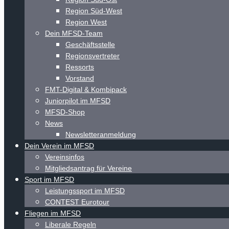
Region Süd-West
Region West
Dein MFSD-Team
Geschäftsstelle
Regionsvertreter
Ressorts
Vorstand
FMT-Digital & Kombipack
Juniorpilot im MFSD
MFSD-Shop
News
Newsletteranmeldung
Dein Verein im MFSD
Vereinsinfos
Mitgliedsantrag für Vereine
Sport im MFSD
Leistungssport im MFSD
CONTEST Eurotour
Fliegen im MFSD
Liberale Regeln