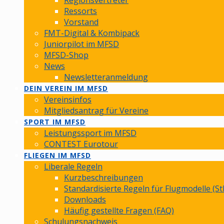
Regionsvertreter
Ressorts
Vorstand
FMT-Digital & Kombipack
Juniorpilot im MFSD
MFSD-Shop
News
Newsletteranmeldung
DEIN VEREIN IM MFSD
Vereinsinfos
Mitgliedsantrag für Vereine
SPORT IM MFSD
Leistungssport im MFSD
CONTEST Eurotour
FLIEGEN IM MFSD
Liberale Regeln
Kurzbeschreibungen
Standardisierte Regeln für Flugmodelle (St
Downloads
Häufig gestellte Fragen (FAQ)
Schulungsnachweis