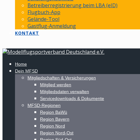
Betreiberregistrierung beim LBA (eID)
Flugbuch-App
Gelände-Tool
Gastflug-Anmeldung
KONTAKT
Home
Dein MFSD
Mitgliedschaften & Versicherungen
Mitglied werden
Mitgliedsdaten verwalten
Servicedownloads & Dokumente
MFSD-Regionen
Region BaWü
Region Bayern
Region Nord
Region Nord-Ost
Region Süd-Ost