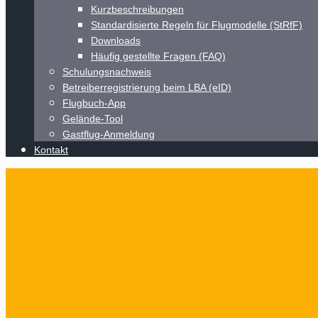
Kurzbeschreibungen
Standardisierte Regeln für Flugmodelle (StRfF)
Downloads
Häufig gestellte Fragen (FAQ)
Schulungsnachweis
Betreiberregistrierung beim LBA (eID)
Flugbuch-App
Gelände-Tool
Gastflug-Anmeldung
Kontakt