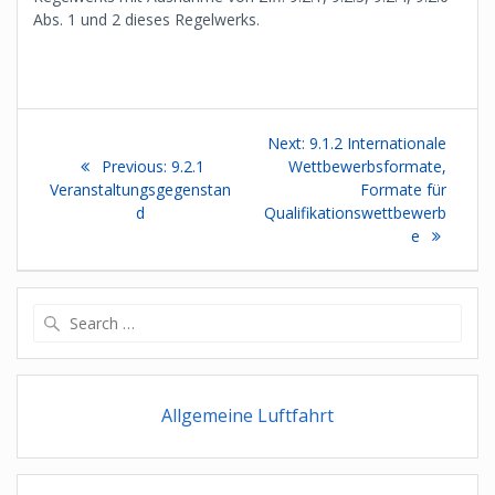
Abs. 1 und 2 dieses Regelwerks.
Beitragsnavigation
Next
Next:
9.1.2 Internationale
Previous
post:
Previous:
9.2.1
Wettbewerbsformate,
post:
Veranstaltungsgegenstan
Formate für
d
Qualifikationswettbewerb
e
Search
for:
Allgemeine Luftfahrt