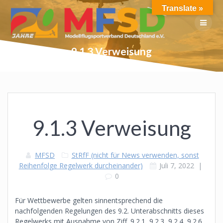
Skip
Translate »
to
content
9.1.3 Verweisung
9.1.3 Verweisung
MFSD
StRfF (nicht für News verwenden, sonst
Reihenfolge Regelwerk durcheinander)
Juli 7, 2022
|
0
Für Wettbewerbe gelten sinnentsprechend die
nachfolgenden Regelungen des 9.2. Unterabschnitts dieses
Regelwerks mit Ausnahme von Ziff. 9.2.1, 9.2.3, 9.2.4, 9.2.6