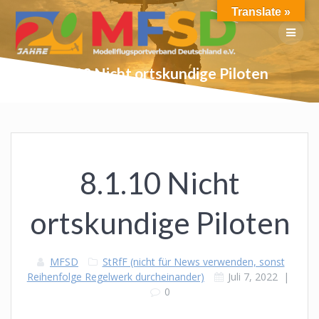
Skip
Translate »
to
content
8.1.10 Nicht ortskundige Piloten
8.1.10 Nicht
ortskundige Piloten
MFSD
StRfF (nicht für News verwenden, sonst
Reihenfolge Regelwerk durcheinander)
Juli 7, 2022
|
0