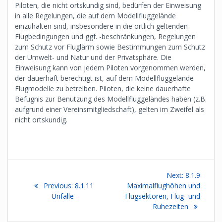
Piloten, die nicht ortskundig sind, bedürfen der Einweisung
in alle Regelungen, die auf dem Modellfluggelände
einzuhalten sind, insbesondere in die örtlich geltenden
Flugbedingungen und ggf. -beschränkungen, Regelungen
zum Schutz vor Fluglärm sowie Bestimmungen zum Schutz
der Umwelt- und Natur und der Privatsphäre. Die
Einweisung kann von jedem Piloten vorgenommen werden,
der dauerhaft berechtigt ist, auf dem Modellfluggelände
Flugmodelle zu betreiben. Piloten, die keine dauerhafte
Befugnis zur Benutzung des Modellfluggeländes haben (z.B.
aufgrund einer Vereinsmitgliedschaft), gelten im Zweifel als
nicht ortskundig.
Beitragsnavigation
Next
Next:
8.1.9
Previous
post:
Previous:
8.1.11
Maximalflughöhen und
post:
Unfälle
Flugsektoren, Flug- und
Ruhezeiten