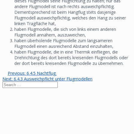
dieses Flugmodell seine Flugrichtung zu halten; nur das
andere Flugmodell ist nach rechts ausweichpflichtig.
Dementsprechend ist beim Hangflug stets dasjenige
Flugmodell ausweichpflichtig, welches den Hang zu seiner
linken Tragfläche hat,
haben Flugmodelle, die sich von links einem anderen
Flugmodell annähern, auszuweichen,
haben überholende Flugmodelle zum langsameren
Flugmodell einen ausreichend Abstand einzuhalten,
haben Flugmodelle, die in eine Thermik einfliegen, die
Drehrichtung des dort bereits kreisenden Flugmodells oder
der dort bereits kreisenden Flugmodelle zu übernehmen.
Previous
Previous:
6.4.5 Nachtflug
Beitragsnavigation
Next
post:
Next:
6.4.3 Ausweichpflicht unter Flugmodellen
Search
post:
for: