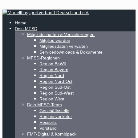
Home
Dein MFSD
Mitgliedschaften & Versicherungen
Mitglied werden
Mitgliedsdaten verwalten
Servicedownloads & Dokumente
MFSD-Regionen
Region BaWü
Region Bayern
Region Nord
Region Nord-Ost
Region Süd-Ost
Region Süd-West
Region West
Dein MFSD-Team
Geschäftsstelle
Regionsvertreter
Ressorts
Vorstand
FMT-Digital & Kombipack