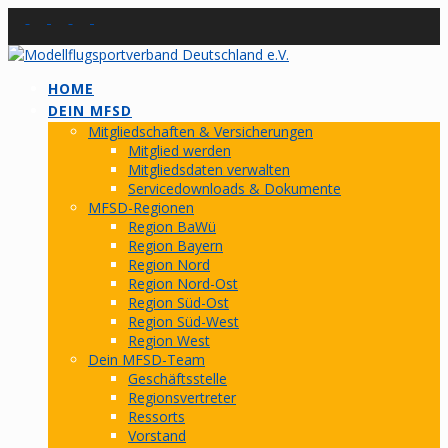
Skip
to
content
HOME
DEIN MFSD
Mitgliedschaften & Versicherungen
Mitglied werden
Mitgliedsdaten verwalten
Servicedownloads & Dokumente
MFSD-Regionen
Region BaWü
Region Bayern
Region Nord
Region Nord-Ost
Region Süd-Ost
Region Süd-West
Region West
Dein MFSD-Team
Geschäftsstelle
Regionsvertreter
Ressorts
Vorstand