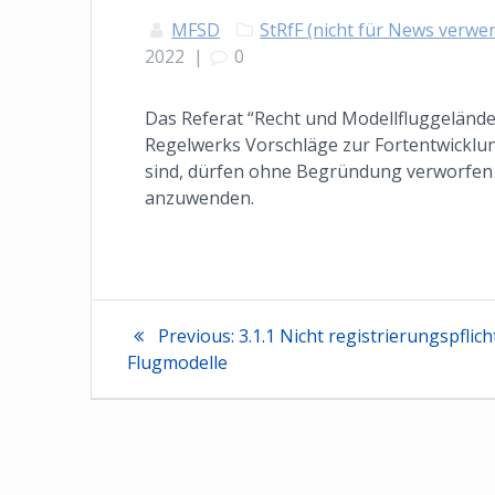
MFSD
StRfF (nicht für News verw
2022
|
0
Das Referat “Recht und Modellfluggelände”
Regelwerks Vorschläge zur Fortentwicklun
sind, dürfen ohne Begründung verworfen we
anzuwenden.
Beitragsnaviga
Previous
Previous:
3.1.1 Nicht registrierungspflich
post:
Flugmodelle