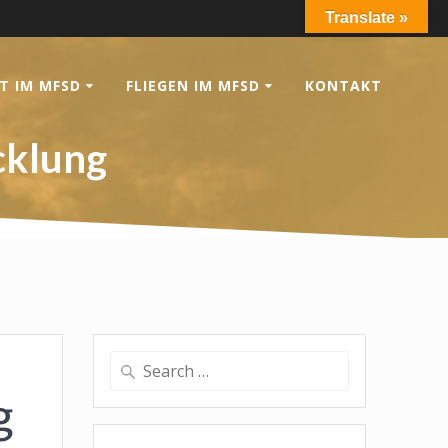
Translate »
T IM MFSD
FLIEGEN IM MFSD
KONTAKT
cklung
Search
for:
g