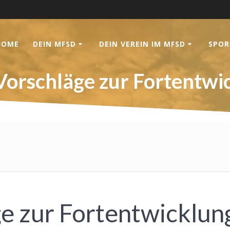
HOME
DEIN MFSD
DEIN VEREIN IM MFSD
SPOR
 Vorschläge zur Fortentwi
ge zur Fortentwicklun