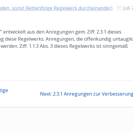
enden, sonst Reihenfolge Regelwerk durcheinander)
Juli 
 entwickelt aus den Anregungen gem. Ziff. 2.3.1 dieses
g diese Regelwerks. Anregungen, die offenkundig untaugli
rden. Ziff. 1.1.3 Abs. 3 dieses Regelwerks ist sinngemäß
tion
tige
Next
Next:
2.3.1 Anregungen zur Verbesserun
post: