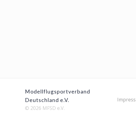
Modellflugsportverband
Impres
Deutschland e.V.
© 2026 MFSD e.V.