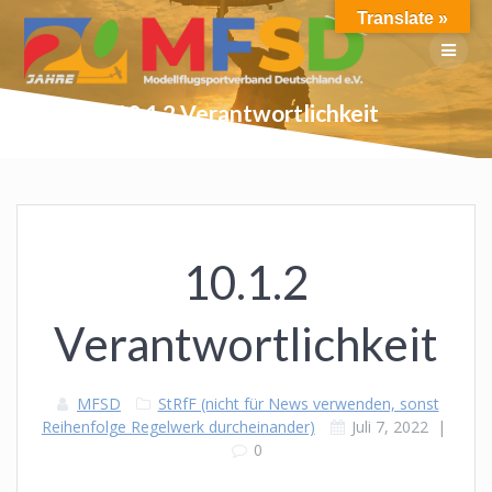
Skip
Translate »
to
content
10.1.2 Verantwortlichkeit
10.1.2
Verantwortlichkeit
MFSD
StRfF (nicht für News verwenden, sonst
Reihenfolge Regelwerk durcheinander)
Juli 7, 2022
|
0