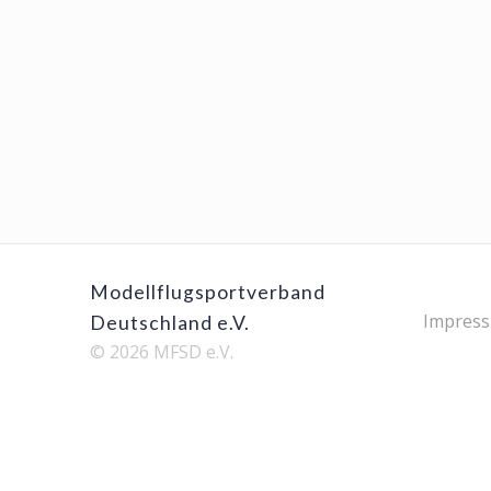
Modellflugsportverband
Impres
Deutschland e.V.
© 2026 MFSD e.V.