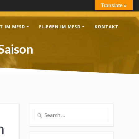
Translate »
T IM MFSD
FLIEGEN IM MFSD
KONTAKT
 Saison
Search
for:
n