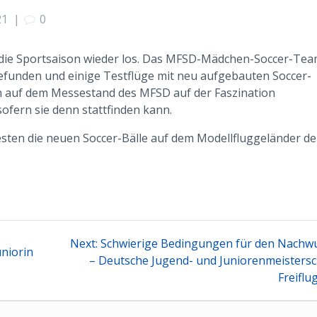
21
|
0
 die Sportsaison wieder los. Das MFSD-Mädchen-Soccer-Te
efunden und einige Testflüge mit neu aufgebauten Soccer-
ich auf dem Messestand des MFSD auf der Faszination
ofern sie denn stattfinden kann.
testen die neuen Soccer-Bälle auf dem Modellfluggeländer de
tion
Next
Next:
Schwierige Bedingungen für den Nachw
uniorin
post:
– Deutsche Jugend- und Juniorenmeistersc
Freiflu