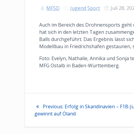
MFSD
Jugend
Sport
Juli 28, 20
Auch im Bereich des Drohnensports geht
hat sich in den letzten Tagen zusammeng
Balls durchgeführt. Das Ergebnis lässt s
Modellbau in Friedrichshafen gestaunen, s
Foto: Evelyn, Nathalie, Annika und Sonja 
MFG Ostalb in Baden-Württemberg.
Beitragsnaviga
Previous
Previous:
Erfolg in Skandinavien – F1B-J
post:
gewinnt auf Öland