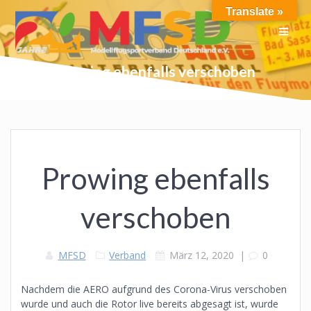
Skip
Translate »
to
content
Prowing ebenfalls verschoben
Prowing ebenfalls
verschoben
MFSD
Verband
März 12, 2020
|
0
Nachdem die AERO aufgrund des Corona-Virus verschoben
wurde und auch die Rotor live bereits abgesagt ist, wurde