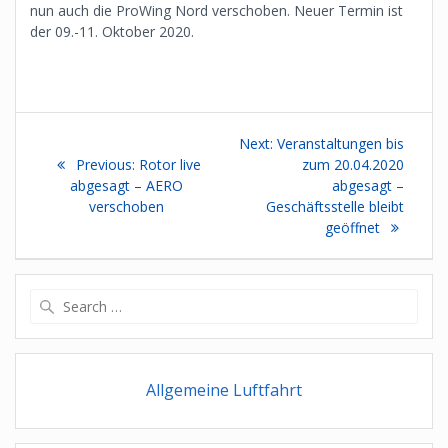
nun auch die ProWing Nord verschoben. Neuer Termin ist
der 09.-11. Oktober 2020.
Beitragsnavigation
Next
Next:
Veranstaltungen bis
Previous
post:
Previous:
Rotor live
zum 20.04.2020
post:
abgesagt – AERO
abgesagt –
verschoben
Geschäftsstelle bleibt
geöffnet
Search
for:
Allgemeine Luftfahrt