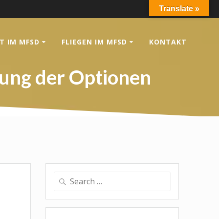
Translate »
T IM MFSD
FLIEGEN IM MFSD
KONTAKT
lung der Optionen
Search
for: