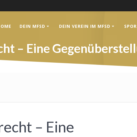
HOME
DEIN MFSD
DEIN VEREIN IM MFSD
SPOR
ht – Eine Gegenüberstel
echt – Eine