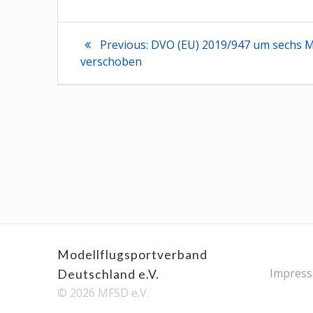
Beitragsnaviga
Previous
Previous:
DVO (EU) 2019/947 um sechs 
post:
verschoben
Modellflugsportverband
Impres
Deutschland e.V.
© 2026 MFSD e.V.