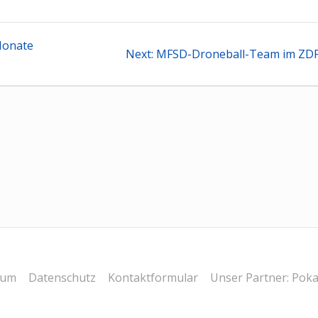
tion
Monate
Next
Next:
MFSD-Droneball-Team im ZD
post:
sum
Datenschutz
Kontaktformular
Unser Partner: Poka