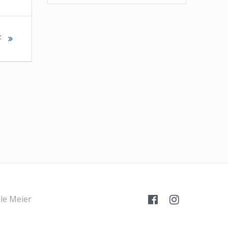
F
le Meier