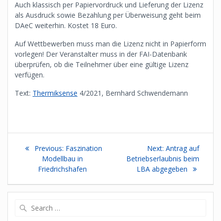
Auch klassisch per Papiervordruck und Lieferung der Lizenz
als Ausdruck sowie Bezahlung per Überweisung geht beim
DAeC weiterhin. Kostet 18 Euro.
Auf Wettbewerben muss man die Lizenz nicht in Papierform
vorlegen! Der Veranstalter muss in der FAI-Datenbank
überprüfen, ob die Teilnehmer über eine gültige Lizenz
verfügen.
Text:
Thermiksense
4/2021, Bernhard Schwendemann
Beitragsnavigation
Previous
Next
Previous:
Faszination
Next:
Antrag auf
post:
post:
Modellbau in
Betriebserlaubnis beim
Friedrichshafen
LBA abgegeben
Search
for: