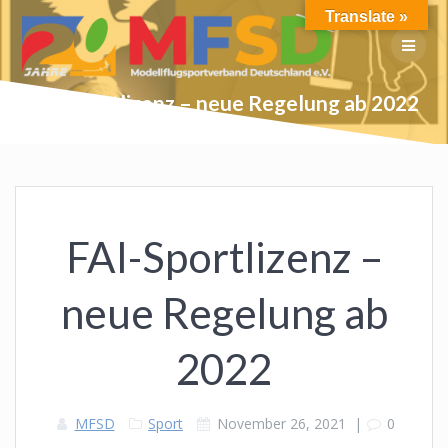
Skip
Translate »
to
content
FAI-Sportlizenz – neue Regelung ab 2022
FAI-Sportlizenz –
neue Regelung ab
2022
MFSD
Sport
November 26, 2021
|
0