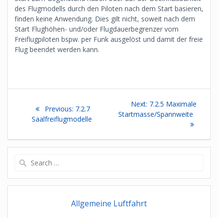
des Flugmodells durch den Piloten nach dem Start basieren,
finden keine Anwendung. Dies gilt nicht, soweit nach dem
Start Flughöhen- und/oder Flugdauerbegrenzer vom
Freiflugpiloten bspw. per Funk ausgelöst und damit der freie
Flug beendet werden kann.
Beitragsnavigation
Next
Next:
7.2.5 Maximale
Previous
Previous:
7.2.7
post:
Startmasse/Spannweite
post:
Saalfreiflugmodelle
Search
for:
Allgemeine Luftfahrt