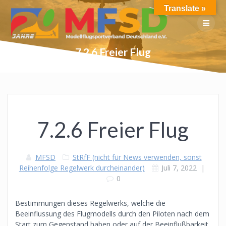
Skip
Translate »
to
content
7.2.6 Freier Flug
7.2.6 Freier Flug
MFSD
StRfF (nicht für News verwenden, sonst
Reihenfolge Regelwerk durcheinander)
Juli 7, 2022
|
0
Bestimmungen dieses Regelwerks, welche die
Beeinflussung des Flugmodells durch den Piloten nach dem
Start zum Gegenstand haben oder auf der Beeinflußbarkeit