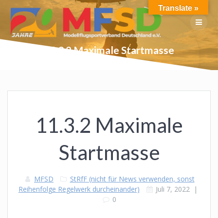
Skip
Translate »
to
content
11.3.2 Maximale Startmasse
11.3.2 Maximale
Startmasse
MFSD
StRfF (nicht für News verwenden, sonst
Reihenfolge Regelwerk durcheinander)
Juli 7, 2022
|
0