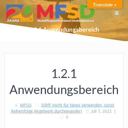
Skip
Translate »
to
content
1.2.1 Anwendungsbereich
1.2.1
Anwendungsbereich
MFSD
StRfF (nicht für News verwenden, sonst
Reihenfolge Regelwerk durcheinander)
Juli 7, 2022
|
0