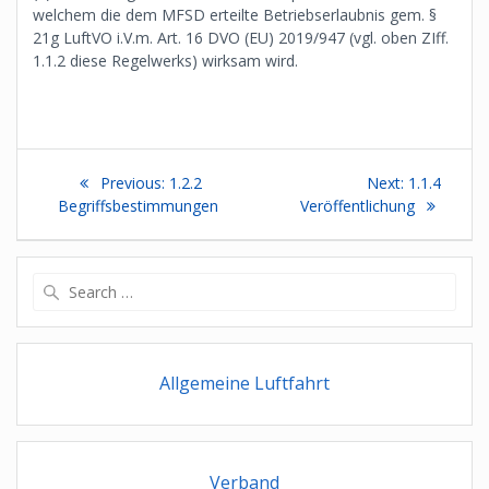
welchem die dem MFSD erteilte Betriebserlaubnis gem. §
21g LuftVO i.V.m. Art. 16 DVO (EU) 2019/947 (vgl. oben ZIff.
1.1.2 diese Regelwerks) wirksam wird.
Beitragsnavigation
Previous
Next
Previous:
1.2.2
Next:
1.1.4
post:
post:
Begriffsbestimmungen
Veröffentlichung
Search
for:
Allgemeine Luftfahrt
Verband