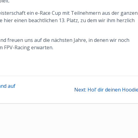
ielt.
isterschaft ein e-Race Cup mit Teilnehmern aus der ganzen
 hier einen beachtlichen 13. Platz, zu dem wir ihm herzlich
nd freuen uns auf die nächsten Jahre, in denen wir noch
m FPV-Racing erwarten.
tion
nd auf
Next
Next:
Hol‘ dir deinen Hoodi
post: