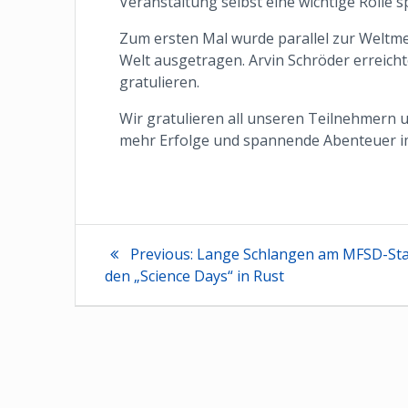
Veranstaltung selbst eine wichtige Rolle sp
Zum ersten Mal wurde parallel zur Weltme
Welt ausgetragen. Arvin Schröder erreichte
gratulieren.
Wir gratulieren all unseren Teilnehmern u
mehr Erfolge und spannende Abenteuer i
Beitragsnaviga
Previous
Previous:
Lange Schlangen am MFSD-Sta
post:
den „Science Days“ in Rust