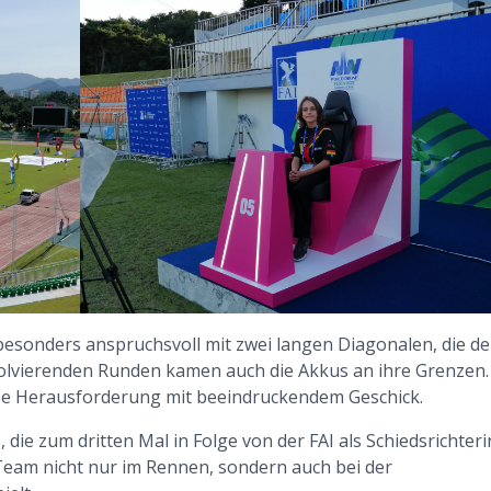
esonders anspruchsvoll mit zwei langen Diagonalen, die d
bsolvierenden Runden kamen auch die Akkus an ihre Grenzen.
se Herausforderung mit beeindruckendem Geschick.
die zum dritten Mal in Folge von der FAI als Schiedsrichteri
 Team nicht nur im Rennen, sondern auch bei der