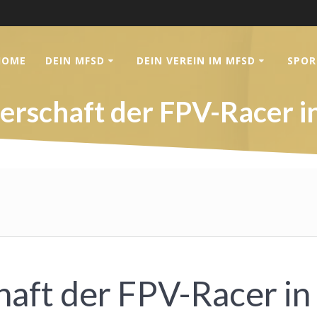
HOME
DEIN MFSD
DEIN VEREIN IM MFSD
SPOR
erschaft der FPV-Racer i
aft der FPV-Racer in