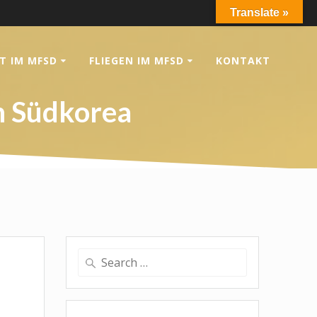
Translate »
T IM MFSD
FLIEGEN IM MFSD
KONTAKT
n Südkorea
Search
for: