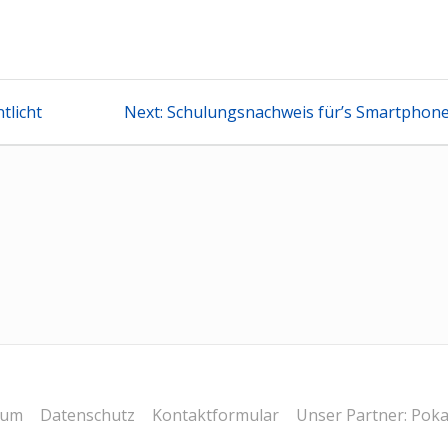
tion
Next
tlicht
Next:
Schulungsnachweis für’s Smartphon
post:
sum
Datenschutz
Kontaktformular
Unser Partner: Poka