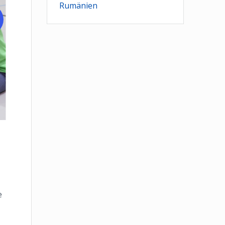
Rumänien
z
e