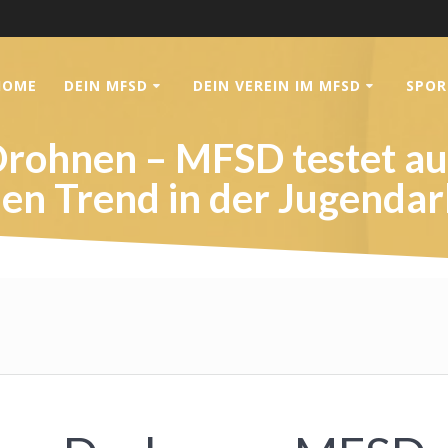
HOME
DEIN MFSD
DEIN VEREIN IM MFSD
SPOR
rohnen – MFSD testet aut
en Trend in der Jugendar