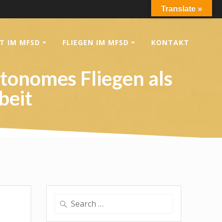
Translate »
T IM MFSD
FLIEGEN IM MFSD
KONTAKT
onomes Fliegen als
beit
Search
for: