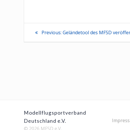
Beitragsnaviga
Previous
Previous:
Geländetool des MFSD veröffen
post:
Modellflugsportverband
Impres
Deutschland e.V.
© 2026 MFSD e.V.