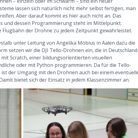
nen – einzeln oder im Schwarm – sind ein neuer
teme lassen sich natürlich nicht mehr selbst fertigen, man
reifen. Aber darauf kommt es hier auch nicht an. Das
s und dessen Programmierung steht im Mittelpunkt.
die Flugbahn der Drohne zu jedem Zeitpunkt gewährleistet.
talb unter Leitung von Angelika Möbius in Aalen dazu die
m setzen wir die DJI Tello-Drohnen ein, die in Deutschland
mit Scratch, einer bildungsorientierten visuellen
liche oder mit Python programmieren. Da für die Tello-
, ist der Umgang mit den Drohnen auch bei einem eventuell
amit bietet sich der Einsatz in jedem Klassenzimmer an.