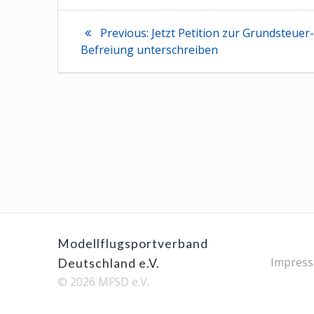
Beitragsnaviga
Previous
Previous:
Jetzt Petition zur Grundsteuer
post:
Befreiung unterschreiben
Modellflugsportverband
Impres
Deutschland e.V.
© 2026 MFSD e.V.