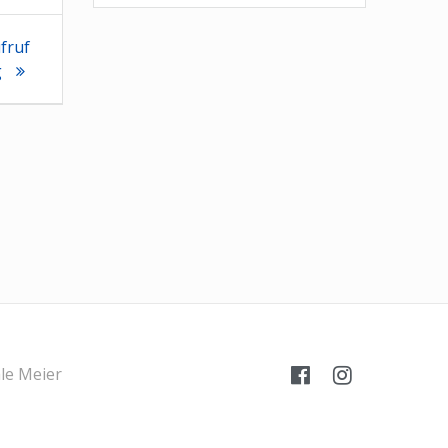
ufruf
g
le Meier