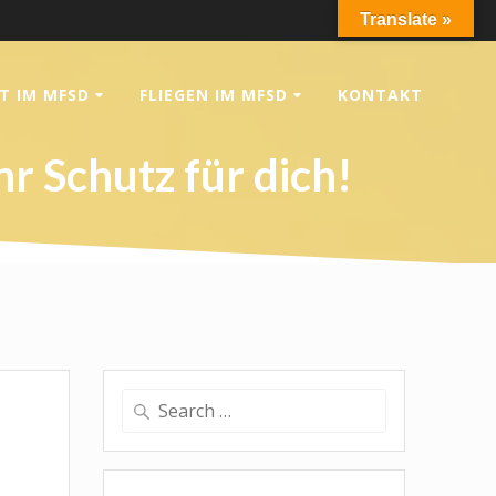
Translate »
T IM MFSD
FLIEGEN IM MFSD
KONTAKT
 Schutz für dich!
Search
for: