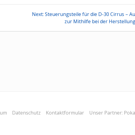
tion
Next
-
Next:
Steuerungsteile für die D-30 Cirrus – A
post:
zur Mithilfe bei der Herstellun
sum
Datenschutz
Kontaktformular
Unser Partner: Poka