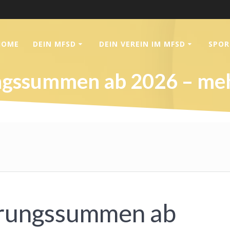
HOME
DEIN MFSD
DEIN VEREIN IM MFSD
SPOR
gssummen ab 2026 – mehr
erungssummen ab