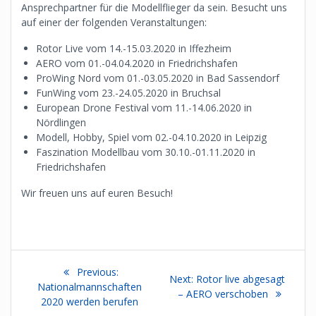
Ansprechpartner für die Modellflieger da sein. Besucht uns
auf einer der folgenden Veranstaltungen:
Rotor Live vom 14.-15.03.2020 in Iffezheim
AERO vom 01.-04.04.2020 in Friedrichshafen
ProWing Nord vom 01.-03.05.2020 in Bad Sassendorf
FunWing vom 23.-24.05.2020 in Bruchsal
European Drone Festival vom 11.-14.06.2020 in
Nördlingen
Modell, Hobby, Spiel vom 02.-04.10.2020 in Leipzig
Faszination Modellbau vom 30.10.-01.11.2020 in
Friedrichshafen
Wir freuen uns auf euren Besuch!
Beitragsnavigation
Previous
Previous:
Next
Next:
Rotor live abgesagt
post:
Nationalmannschaften
post:
– AERO verschoben
2020 werden berufen