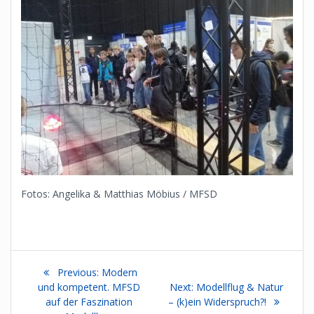
Fotos: Angelika & Matthias Möbius / MFSD
Beitragsnavigation
Previous
Previous:
Modern
post:
Next
und kompetent. MFSD
Next:
Modellflug & Natur
post:
auf der Faszination
– (k)ein Widerspruch?!