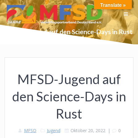
Skip
Translate »
to
content
MFSD-Jugend auf den Science-Days in Rust
MFSD-Jugend auf
den Science-Days in
Rust
MFSD
Jugend
Oktober 20, 2022
|
0