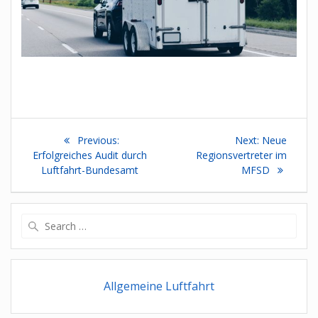
Beitragsnavigation
Previous
Next
Previous:
Next:
Neue
post:
post:
Erfolgreiches Audit durch
Regionsvertreter im
Luftfahrt-Bundesamt
MFSD
Search
for:
Allgemeine Luftfahrt