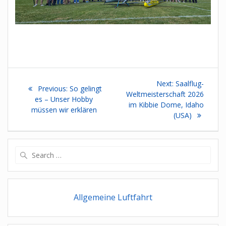
Beitragsnavigation
Next
Next:
Saalflug-
Previous
Previous:
So gelingt
post:
Weltmeisterschaft 2026
post:
es – Unser Hobby
im Kibbie Dome, Idaho
müssen wir erklären
(USA)
Search
for:
Allgemeine Luftfahrt