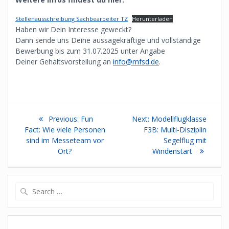
Stellenausschreibung Sachbearbeiter TZ
Herunterladen
Haben wir Dein Interesse geweckt?
Dann sende uns Deine aussagekräftige und vollständige
Bewerbung bis zum 31.07.2025 unter Angabe
Deiner Gehaltsvorstellung an
info@mfsd.de
.
Beitragsnavigation
Previous
Next
Previous:
Fun
Next:
Modellflugklasse
post:
post:
Fact: Wie viele Personen
F3B: Multi-Disziplin
sind im Messeteam vor
Segelflug mit
Ort?
Windenstart
Search
for: