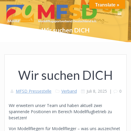
Skip
Translate »
to
content
Wir suchen DICH
Wir suchen DICH
MFSD Pressestelle
Verband
Juli 8, 2025
|
0
Wir erweitern unser Team und haben aktuell zwei
spannende Positionen im Bereich Modellflugbetrieb zu
besetzen!
Von Modellfliegern für Modellflieger – was uns auszeichnet