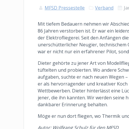
MFSD Pressestelle
Verband
Ja
Mit tiefem Bedauern nehmen wir Abschied 
86 Jahren verstorben ist. Er war ein leide
der Elektrofliegerei. Seit den Anfängen d
unerschütterlicher Neugier, technischem G
war er nicht nur ein erfahrener Pilot, son
Dieter gehörte zu jener Art von Modellflie
tüftelten und probierten. Wo andere Sch
aufgaben, suchte er nach neuen Wegen – a
er als hervorragender und kreativer Koch
Wettbewerben. Dieter hinterlässt eine Lüc
jener, die ihn kannten. Wir werden seine 
dankbarer Erinnerung behalten.
Möge er nun dort fliegen, wo Thermik un
Autor:
Wolfgang Schulz
für den MFSD