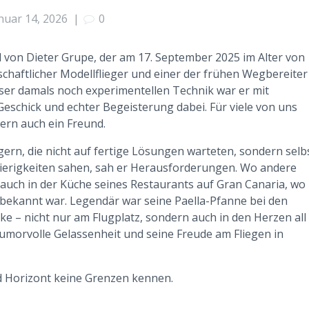
nuar 14, 2026
|
0
von Dieter Grupe, der am 17. September 2025 im Alter von
nschaftlicher Modellflieger und einer der frühen Wegbereiter
ieser damals noch experimentellen Technik war er mit
eschick und echter Begeisterung dabei. Für viele von uns
dern auch ein Freund.
gern, die nicht auf fertige Lösungen warteten, sondern selb
wierigkeiten sahen, sah er Herausforderungen. Wo andere
uch in der Küche seines Restaurants auf Gran Canaria, wo
 bekannt war. Legendär war seine Paella-Pfanne bei den
ke – nicht nur am Flugplatz, sondern auch in den Herzen all
humorvolle Gelassenheit und seine Freude am Fliegen in
d Horizont keine Grenzen kennen.