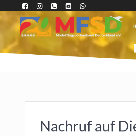
Skip
to
content
Nachruf auf D