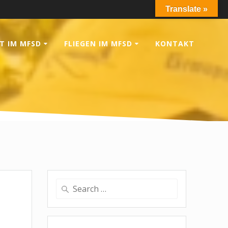
Translate »
T IM MFSD
FLIEGEN IM MFSD
KONTAKT
e
Search
for: