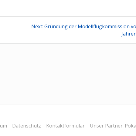
tion
Next
Next:
Gründung der Modellflugkommission vo
post:
Jahre
sum
Datenschutz
Kontaktformular
Unser Partner: Poka