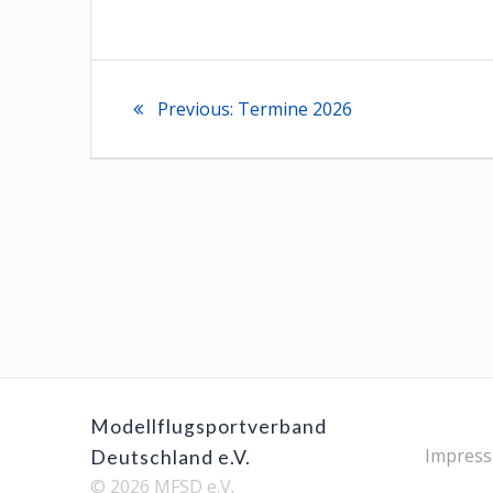
Beitragsnaviga
Previous
Previous:
Termine 2026
post:
Modellflugsportverband
Impres
Deutschland e.V.
© 2026 MFSD e.V.