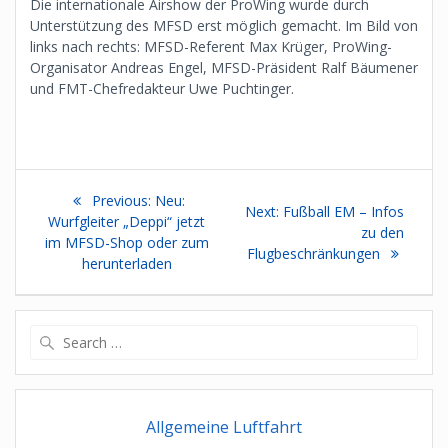
Die internationale Airshow der ProWing wurde durch
Unterstützung des MFSD erst möglich gemacht. Im Bild von
links nach rechts: MFSD-Referent Max Krüger, ProWing-
Organisator Andreas Engel, MFSD-Präsident Ralf Bäumener
und FMT-Chefredakteur Uwe Puchtinger.
Beitragsnavigation
Previous
Previous:
Neu:
Next
Next:
Fußball EM – Infos
post:
Wurfgleiter „Deppi“ jetzt
post:
zu den
im MFSD-Shop oder zum
Flugbeschränkungen
herunterladen
Search
for:
Allgemeine Luftfahrt