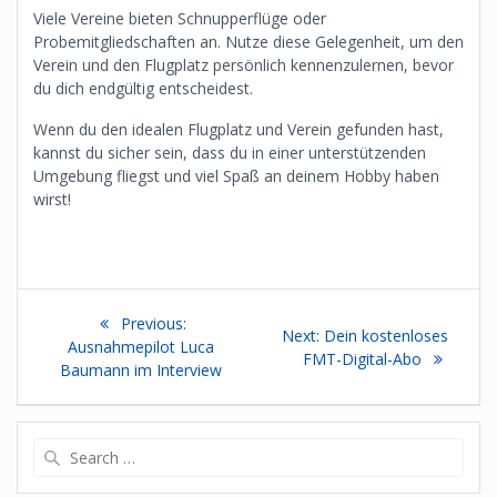
Viele Vereine bieten Schnupperflüge oder
Probemitgliedschaften an. Nutze diese Gelegenheit, um den
Verein und den Flugplatz persönlich kennenzulernen, bevor
du dich endgültig entscheidest.
Wenn du den idealen Flugplatz und Verein gefunden hast,
kannst du sicher sein, dass du in einer unterstützenden
Umgebung fliegst und viel Spaß an deinem Hobby haben
wirst!
Beitragsnavigation
Previous
Previous:
Next
Next:
Dein kostenloses
post:
Ausnahmepilot Luca
post:
FMT-Digital-Abo
Baumann im Interview
Search
for: