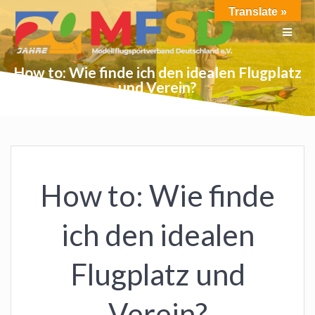
Skip
Translate »
to
content
How to: Wie finde ich den idealen Flugplatz
und Verein?
How to: Wie finde
ich den idealen
Flugplatz und
Verein?