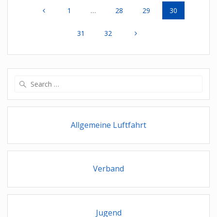
Page
Page
Page
Page
1
…
28
29
30
navigation
Page
Page
31
32
Search
for:
Allgemeine Luftfahrt
Verband
Jugend