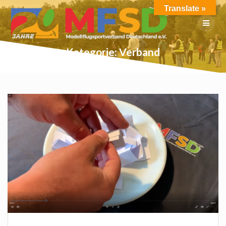
Skip
Translate »
to
content
Kategorie:
Verband