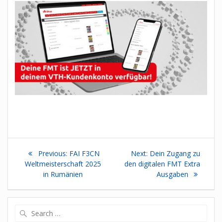
Beitragsnavigation
Previous
Next
Previous:
FAI F3CN
Next:
Dein Zugang zu
post:
post:
Weltmeisterschaft 2025
den digitalen FMT Extra
in Rumänien
Ausgaben
Search
for: