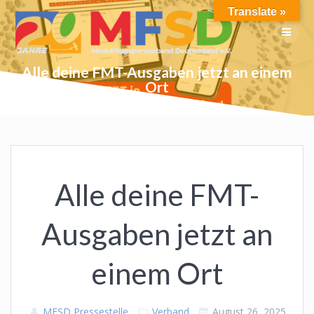
Skip
Translate »
to
content
Alle deine FMT-Ausgaben jetzt an einem
Ort
Alle deine FMT-
Ausgaben jetzt an
einem Ort
MFSD Pressestelle
Verband
August 26, 2025