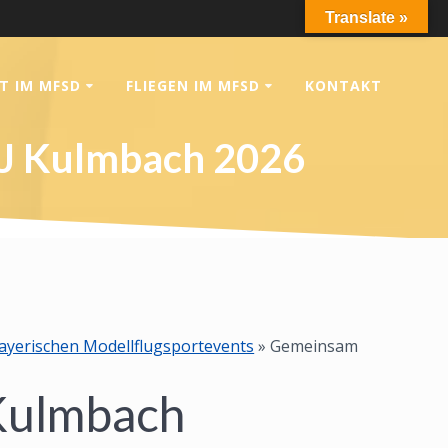
Translate »
T IM MFSD
FLIEGEN IM MFSD
KONTAKT
F5J Kulmbach 2026
bayerischen Modellflugsportevents
»
Gemeinsam
 Kulmbach