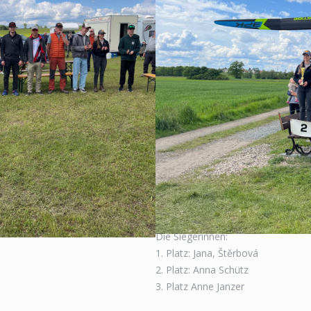
Die Siegerinnen:
1. Platz: Jana, Štěrbová
2. Platz: Anna Schütz
3. Platz Anne Janzer