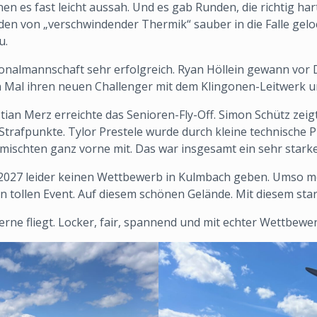
en es fast leicht aussah. Und es gab Runden, die richtig ha
rden von „verschwindender Thermik“ sauber in die Falle gel
u.
nalmannschaft sehr erfolgreich. Ryan Höllein gewann vor Do
ten Mal ihren neuen Challenger mit dem Klingonen-Leitwerk
ian Merz erreichte das Senioren-Fly-Off. Simon Schütz zeig
 Strafpunkte. Tylor Prestele wurde durch kleine technische
chten ganz vorne mit. Das war insgesamt ein sehr starke
027 leider keinen Wettbewerb in Kulmbach geben. Umso mehr
en tollen Event. Auf diesem schönen Gelände. Mit diesem st
e fliegt. Locker, fair, spannend und mit echter Wettbewerbs