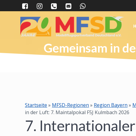
Skip
to
content
Gemeinsam in der
Startseite
»
MFSD-Regionen
»
Region Bayern
»
M
in der Luft: 7. Maintalpokal F5J Kulmbach 2026
7. Internationale