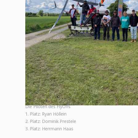
Die Piloten des FlyOffs
1. Platz: Ryan Höllein
2. Platz: Dominik Prestele
3. Platz: Herrmann Haas