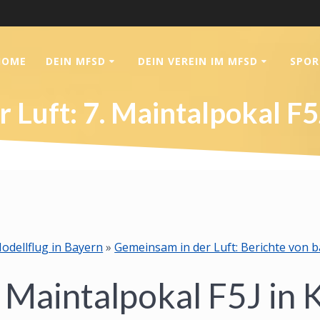
HOME
DEIN MFSD
DEIN VEREIN IM MFSD
SPOR
 Luft: 7. Maintalpokal 
odellflug in Bayern
»
Gemeinsam in der Luft: Berichte von 
r Maintalpokal F5J in