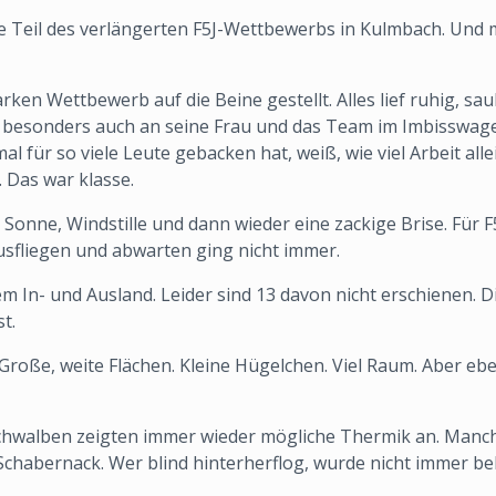
te Teil des verlängerten F5J-Wettbewerbs in Kulmbach. Und 
en Wettbewerb auf die Beine gestellt. Alles lief ruhig, sau
nz besonders auch an seine Frau und das Team im Imbisswag
 für so viele Leute gebacken hat, weiß, wie viel Arbeit all
 Das war klasse.
 Sonne, Windstille und dann wieder eine zackige Brise. Für 
usfliegen und abwarten ging nicht immer.
m In- und Ausland. Leider sind 13 davon nicht erschienen. D
t.
Große, weite Flächen. Kleine Hügelchen. Viel Raum. Aber ebe
chwalben zeigten immer wieder mögliche Thermik an. Manchma
chabernack. Wer blind hinterherflog, wurde nicht immer be