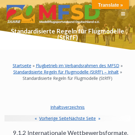
Skip
Translate »
to
content
Standardisierte Regeln für Flugmodelle
(StRfF)
Startseite
»
Flugbetrieb im Verbandsrahmen des MFSD
»
Standardisierte Regeln für Flugmodelle (StRfF) – Inhalt
»
Standardisierte Regeln für Flugmodelle (StRfF)
Inhaltsverzeichnis
«
Vorherige Seite
Nächste Seite
»
9.1.2 Internationale Wettbewerbsformate,